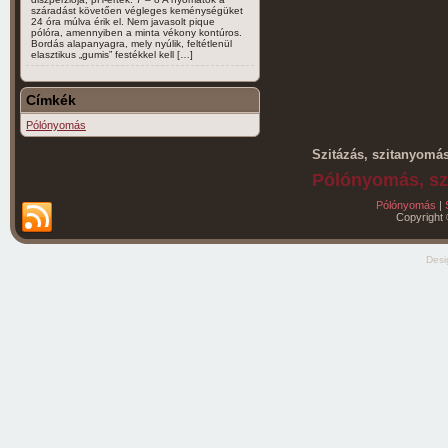
száradást követően végleges keménységüket
24 óra múlva érik el. Nem javasolt pique
pólóra, amennyiben a minta vékony kontúros.
Bordás alapanyagra, mely nyúlik, feltétlenül
elasztikus „gumis” festékkel kell […]
Címkék
Pólónyomás
Szitázás, szitanyomá
Pólónyomás, sz
Pólónyomás
|
Copyright 
Des