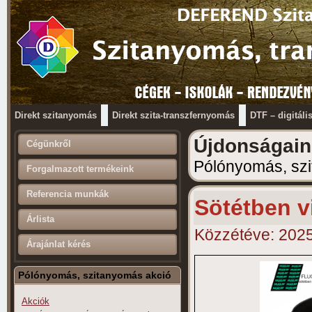
Direkt szitanyomás
Direkt szita-transzfernyomás
DTF – digitáli
Újdonságain
Cégünkről
Pólónyomás, sz
Forgalmazott termékeink
Referencia munkák
Sötétben v
Árlista
Közzétéve:
2025
Árajánlat kérés
Pólónyomás, szitanyomás akció
Akciók