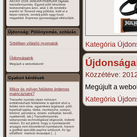
AKCIÓ! 2026 JANUÁR-FEBRUÁR Digitális
transzfernyomás. Egyedi póló készítése
kedvezményes áron, akár 1 db rendelés
esetén is! Tervezd meg pólódat, küld el a
képet nekünk, rendelj pólót vagy hozd
magaddal. Expressz gyorsasággal elkészítjük.
Újdonság: Pólónyomás, szitázás
Kategória
Újdon
Sötétben világító nyomatok
Újdonságaink
Újdonsága
Megújult a weboldalunk!
Közzétéve:
2012
Gyakori kérdések
Megújult a webo
Mikor és milyen felületre érdemes
matricáztatni?
Kategória
Újdon
Transzfer nyomás olyan nehezen
emblémázható felületekre is ajánlott ahol a
felület nem síma, egyenletes (egérpad, póló,
baseball sapka, táska, munkaruha, szatyor,
bőrönd, pénztárca, dzseki, esőkabát, kendő,
nyakkendő, stb.) Transzfernyomás
szitanyomás technológiával végezzük, indirekt
módon. Ez azt jelenti, hogy a nyomtatandó
anyagra nem közvetlenül nyomtatunk, hanem
a grafikát speciális papírra szitázzuk. Az így
előállított matricát rávasaljuk […]