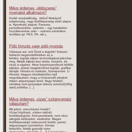
Mikor érdemes „oldószeres”
nyomatot alkalmazni?
Kiváló mosásállóság, kitűnő filmképző
tulajdonság, nagy fedőképesség sötét alapra
is. Nyomható alapok: Pamutra,
pamutkeverékre, valamint – egy katalizátor
hozzákeverése után – számos szintetikus
textíliára (pl. PES, PA, stb.),
Póló hímzés vagy póló nyomás
Válassza azt, ami Önek a legjobb! Sokszor
felmerül megrendelőinkben az a
kérdés, logóját milyen technológiával jelenítse
meg. Melyik eljárás lesz tartós, mutatós, de
olcsó is egyben. Most összehasonlítunk kétféle
eljárást, amivel megjelenítheti logóját, grafikai
ábráját. Hímzés és szitázás. Szempontok: 1/
Hímzés: Nagyon körültekintően kell
megválasztani, hogy a hímezendő mintánk
milyen alapanyagra kerül. Nagy felületű
mintákat nem javasoljuk vékony szövésű(180g
alatt) pólókba. […]
Mikor érdemes „vizes” szitanyomást
választani?
Mit jelent, vizes-bázisú festék?
Vízzel hígítható, vízben oldódó
festékkategória. Környezetbarát, nem okoz
allergiás kiütéseket, viszketést. Magas
fedőképességű szitanyomó festék, pamut
alapanyagok nyomáshoz. Kémiai
felépítés: Akrilát gyanták vizes
diszperziója, pH-érték: 7 – 8 A nyomatok a