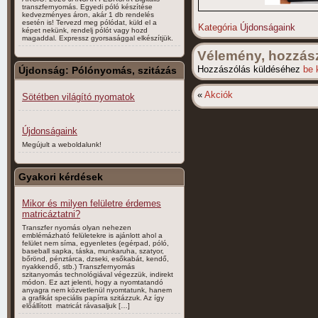
transzfernyomás. Egyedi póló készítése
kedvezményes áron, akár 1 db rendelés
esetén is! Tervezd meg pólódat, küld el a
Kategória
Újdonságaink
képet nekünk, rendelj pólót vagy hozd
magaddal. Expressz gyorsasággal elkészítjük.
Vélemény, hozzás
Hozzászólás küldéséhez
be 
Újdonság: Pólónyomás, szitázás
«
Akciók
Sötétben világító nyomatok
Újdonságaink
Megújult a weboldalunk!
Gyakori kérdések
Mikor és milyen felületre érdemes
matricáztatni?
Transzfer nyomás olyan nehezen
emblémázható felületekre is ajánlott ahol a
felület nem síma, egyenletes (egérpad, póló,
baseball sapka, táska, munkaruha, szatyor,
bőrönd, pénztárca, dzseki, esőkabát, kendő,
nyakkendő, stb.) Transzfernyomás
szitanyomás technológiával végezzük, indirekt
módon. Ez azt jelenti, hogy a nyomtatandó
anyagra nem közvetlenül nyomtatunk, hanem
a grafikát speciális papírra szitázzuk. Az így
előállított matricát rávasaljuk […]