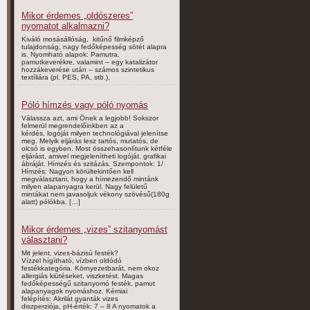
Mikor érdemes „oldószeres”
nyomatot alkalmazni?
Kiváló mosásállóság, kitűnő filmképző
tulajdonság, nagy fedőképesség sötét alapra
is. Nyomható alapok: Pamutra,
pamutkeverékre, valamint – egy katalizátor
hozzákeverése után – számos szintetikus
textíliára (pl. PES, PA, stb.),
Póló hímzés vagy póló nyomás
Válassza azt, ami Önek a legjobb! Sokszor
felmerül megrendelőinkben az a
kérdés, logóját milyen technológiával jelenítse
meg. Melyik eljárás lesz tartós, mutatós, de
olcsó is egyben. Most összehasonlítunk kétféle
eljárást, amivel megjelenítheti logóját, grafikai
ábráját. Hímzés és szitázás. Szempontok: 1/
Hímzés: Nagyon körültekintően kell
megválasztani, hogy a hímezendő mintánk
milyen alapanyagra kerül. Nagy felületű
mintákat nem javasoljuk vékony szövésű(180g
alatt) pólókba. […]
Mikor érdemes „vizes” szitanyomást
választani?
Mit jelent, vizes-bázisú festék?
Vízzel hígítható, vízben oldódó
festékkategória. Környezetbarát, nem okoz
allergiás kiütéseket, viszketést. Magas
fedőképességű szitanyomó festék, pamut
alapanyagok nyomáshoz. Kémiai
felépítés: Akrilát gyanták vizes
diszperziója, pH-érték: 7 – 8 A nyomatok a