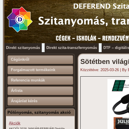
Direkt szitanyomás
Direkt szita-transzfernyomás
DTF – digitáli
Cégünkről
Sötétben vilá
Forgalmazott termékeink
Közzétéve:
2025-03-26
|
By
Referencia munkák
Árlista
Árajánlat kérés
Pólónyomás, szitanyomás akció
Akciók
AKCIÓ! 2026 JANUÁR-FEBRUÁR Digitális