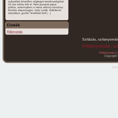
száradást követően végleges keménységüket
24 óra múlva érik el. Nem javasolt pique
pólóra, amennyiben a minta vékony kontúros.
Bordás alapanyagra, mely nyúlik, feltétlenül
elasztikus „gumis” festékkel kell […]
Címkék
Pólónyomás
Szitázás, szitanyomá
Pólónyomás, sz
Pólónyomás
|
Copyright 
Des